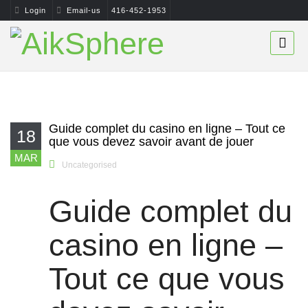
Login
Email-us
416-452-1953
Guide complet du casino en ligne – Tout ce
18
que vous devez savoir avant de jouer
MAR
Uncategorised
Guide complet du
casino en ligne –
Tout ce que vous