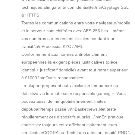
techniques afin garantir confidentialité.\n\nCryptage SSL
& HTTPS
Toutes les communications entre votre navigateur/mobile​
et le serveur sont chiffrées avec AES‑256 bits – même
vos numéros cartes restent illisibles pendant leur
transit.\n\nProcessus KYC / AML
Conformément aux normes anti‑blanchiment
européennes ils exigent pièces justificatives (pièce
identité + justificatif domicile) avant tout retrait supérieur
à €1000.\n\nOutils responsables
La plupart proposent auto‑exclusion temporaire ou
définitive via leur tableau « responsible gaming ». Vous
pouvez aussi définir quotidiennement limites
dépôt/pari/temps passé.\n\nBasketnews.Net teste
régulièrement ces dispositifs auprès…\n\nEn pratique
choisissez toujours ceux affichant clairement leurs
certificats eCOGRA ou iTech Labs attestant équité RNG.\