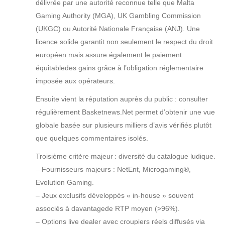
délivrée par une autorité reconnue telle que Malta
Gaming Authority (MGA), UK Gambling Commission
(UKGC) ou Autorité Nationale Française (ANJ). Une
licence solide garantit non seulement le respect du droit
européen mais assure également le paiement
équitabledes gains grâce à l’obligation réglementaire
imposée aux opérateurs.
Ensuite vient la réputation auprès du public : consulter
régulièrement Basketnews.Net permet d’obtenir une vue
globale basée sur plusieurs milliers d’avis vérifiés plutôt
que quelques commentaires isolés.
Troisième critère majeur : diversité du catalogue ludique.
– Fournisseurs majeurs : NetEnt, Microgaming®,
Evolution Gaming.
– Jeux exclusifs développés « in‑house » souvent
associés à davantagede RTP moyen (>96%).
– Options live dealer avec croupiers réels diffusés via