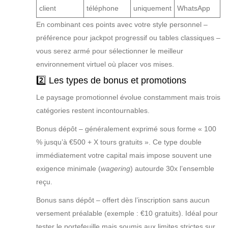
client
téléphone
uniquement
WhatsApp
En combinant ces points avec votre style personnel –
préférence pour jackpot progressif ou tables classiques –
vous serez armé pour sélectionner le meilleur
environnement virtuel où placer vos mises.
2️⃣ Les types de bonus et promotions
Le paysage promotionnel évolue constamment mais trois
catégories restent incontournables.
Bonus dépôt – généralement exprimé sous forme « 100
% jusqu’à €500 + X tours gratuits ». Ce type double
immédiatement votre capital mais impose souvent une
exigence minimale (
wagering
) autourde 30x l’ensemble
reçu.
Bonus sans dépôt – offert dès l’inscription sans aucun
versement préalable (exemple : €10 gratuits). Idéal pour
tester le portefeuille mais soumis aux limites strictes sur