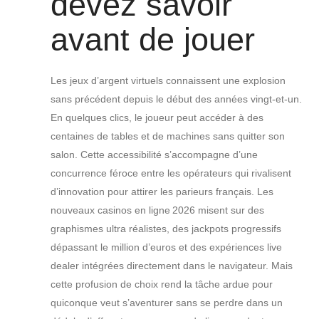
devez savoir
avant de jouer
Les jeux d’argent virtuels connaissent une explosion
sans précédent depuis le début des années vingt‑et‑un.
En quelques clics, le joueur peut accéder à des
centaines de tables et de machines sans quitter son
salon. Cette accessibilité s’accompagne d’une
concurrence féroce entre les opérateurs qui rivalisent
d’innovation pour attirer les parieurs français. Les
nouveaux casinos en ligne 2026 misent sur des
graphismes ultra réalistes, des jackpots progressifs
dépassant le million d’euros et des expériences live
dealer intégrées directement dans le navigateur. Mais
cette profusion de choix rend la tâche ardue pour
quiconque veut s’aventurer sans se perdre dans un