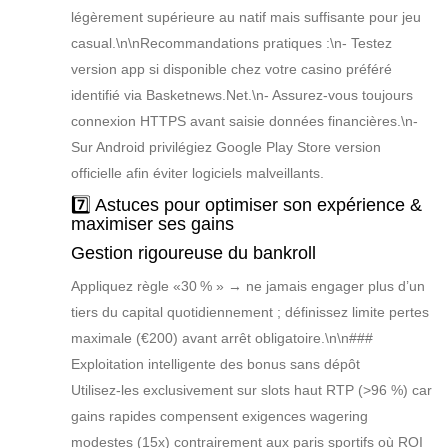
légèrement supérieure au natif mais suffisante pour jeu
casual.\n\nRecommandations pratiques :\n- Testez
version app si disponible chez votre casino préféré
identifié via Basketnews.Net.\n- Assurez-vous toujours
connexion HTTPS avant saisie données financières.\n-
Sur Android privilégiez Google Play Store version
officielle afin éviter logiciels malveillants.
7️⃣ Astuces pour optimiser son expérience &
maximiser ses gains
Gestion rigoureuse du bankroll
Appliquez règle «30 % » → ne jamais engager plus d’un
tiers du capital quotidiennement ; définissez limite pertes
maximale (€200) avant arrêt obligatoire.\n\n###
Exploitation intelligente des bonus sans dépôt
Utilisez-les exclusivement sur slots haut RTP (>96 %) car
gains rapides compensent exigences wagering
modestes (15x) contrairement aux paris sportifs où ROI