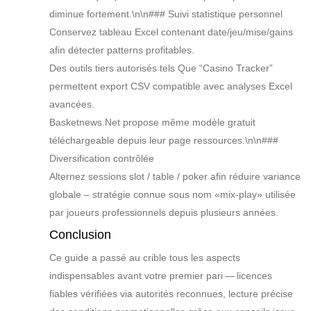
diminue fortement.\n\n### Suivi statistique personnel
Conservez tableau Excel contenant date/jeu/mise/gains
afin détecter patterns profitables.
Des outils tiers autorisés tels Que “Casino Tracker”
permettent export CSV compatible avec analyses Excel
avancées.
Basketnews.Net propose même modèle gratuit
téléchargeable depuis leur page ressources.\n\n###
Diversification contrôlée
Alternez sessions slot / table / poker afin réduire variance
globale – stratégie connue sous nom «mix‑play» utilisée
par joueurs professionnels depuis plusieurs années.
Conclusion
Ce guide a passé au crible tous les aspects
indispensables avant votre premier pari — licences
fiables vérifiées via autorités reconnues, lecture précise