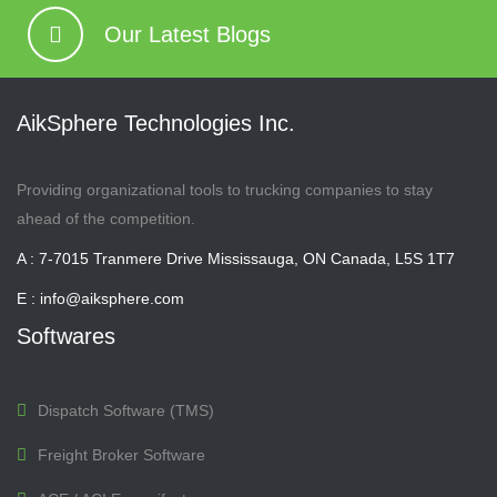
Our Latest Blogs
AikSphere Technologies Inc.
Providing organizational tools to trucking companies to stay
ahead of the competition.
A : 7-7015 Tranmere Drive Mississauga, ON Canada, L5S 1T7
E :
info@aiksphere.com
Softwares
Dispatch Software (TMS)
Freight Broker Software