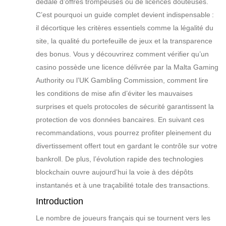
dédale d’offres trompeuses ou de licences douteuses.
C’est pourquoi un guide complet devient indispensable :
il décortique les critères essentiels comme la légalité du
site, la qualité du portefeuille de jeux et la transparence
des bonus. Vous y découvrirez comment vérifier qu’un
casino possède une licence délivrée par la Malta Gaming
Authority ou l’UK Gambling Commission, comment lire
les conditions de mise afin d’éviter les mauvaises
surprises et quels protocoles de sécurité garantissent la
protection de vos données bancaires. En suivant ces
recommandations, vous pourrez profiter pleinement du
divertissement offert tout en gardant le contrôle sur votre
bankroll. De plus, l’évolution rapide des technologies
blockchain ouvre aujourd’hui la voie à des dépôts
instantanés et à une traçabilité totale des transactions.
Introduction
Le nombre de joueurs français qui se tournent vers les