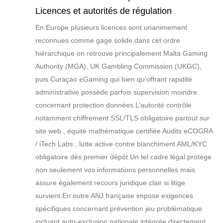
Licences et autorités de régulation
En Europe plusieurs licences sont unanimement
reconnues comme gage solide.dans cet ordre
hiérarchique on retrouve principalement Malta Gaming
Authority (MGA), UK Gambling Commission (UKGC),
puis Curaçao eGaming qui bien qu’offrant rapidité
administrative possède parfois supervision moindre
concernant protection données.L’autorité contrôle
notamment chiffrement SSL/TLS obligatoire partout sur
site web , équité mathématique certifiée Audits eCOGRA
/ iTech Labs , lutte active contre blanchiment AML/KYC
obligatoire dès premier dépôt.Un tel cadre légal protège
non seulement vos informations personnelles mais
assure également recours juridique clair si litige
survient.En outre ANJ française impose exigences
spécifiques concernant prévention jeu problématique
incluant auto-exclusion nationale intégrée directement