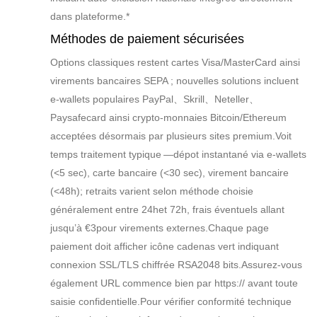
dans plateforme.*
Méthodes de paiement sécurisées
Options classiques restent cartes Visa/MasterCard ainsi
virements bancaires SEPA ; nouvelles solutions incluent
e-wallets populaires PayPal、Skrill、Neteller、
Paysafecard ainsi crypto-monnaies Bitcoin/Ethereum
acceptées désormais par plusieurs sites premium.Voit
temps traitement typique —dépot instantané via e-wallets
(<5 sec), carte bancaire (<30 sec), virement bancaire
(<48h); retraits varient selon méthode choisie
généralement entre 24het 72h, frais éventuels allant
jusqu’à ‎€3‏‎pour virements externes.Chaque page
paiement doit afficher icône cadenas vert indiquant
connexion SSL/TLS chiffrée RSA2048 bits.Assurez-vous
également URL commence bien par https:// avant toute
saisie confidentielle.Pour vérifier conformité technique