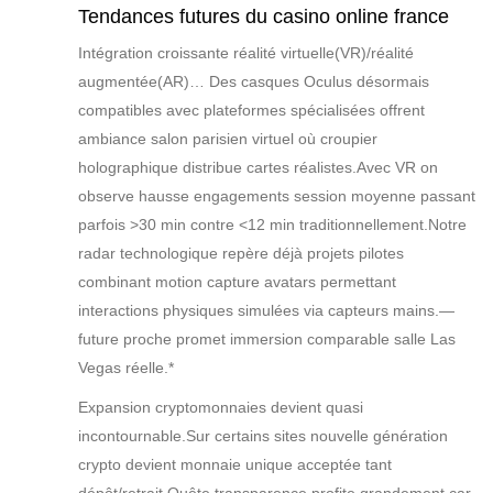
Tendances futures du casino online france
Intégration croissante réalité virtuelle(VR)/réalité
augmentée(AR)… Des casques Oculus désormais
compatibles avec plateformes spécialisées offrent
ambiance salon parisien virtuel où croupier
holographique distribue cartes réalistes.Avec VR on
observe hausse engagements session moyenne passant
parfois >30 min contre <12 min traditionnellement.Notre
radar technologique repère déjà projets pilotes
combinant motion capture avatars permettant
interactions physiques simulées via capteurs mains.—
future proche promet immersion comparable salle Las
Vegas réelle.*
Expansion cryptomonnaies devient quasi
incontournable.Sur certains sites nouvelle génération
crypto devient monnaie unique acceptée tant
dépôt/retrait.Quête transparence profite grandement car