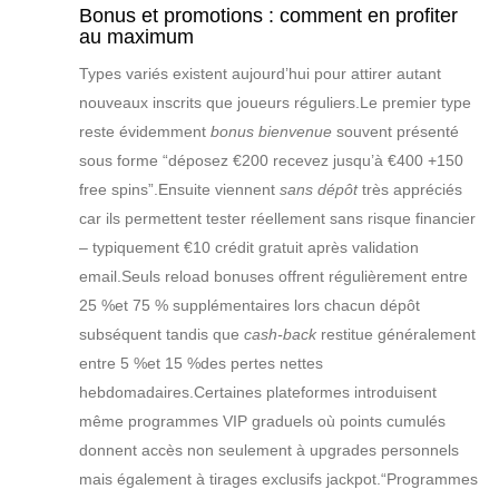
Bonus et promotions : comment en profiter
au maximum
Types variés existent aujourd’hui pour attirer autant
nouveaux inscrits que joueurs réguliers.Le premier type
reste évidemment
bonus bienvenue
souvent présenté
sous forme “déposez €200 recevez jusqu’à €400 +150
free spins”.Ensuite viennent
sans dépôt
très appréciés
car ils permettent tester réellement sans risque financier
– typiquement €10 crédit gratuit après validation
email.Seuls reload bonuses offrent régulièrement entre
25 %et 75 % supplémentaires lors chacun dépôt
subséquent tandis que
cash‑back
restitue généralement
entre 5 %et 15 %des pertes nettes
hebdomadaires.Certaines plateformes introduisent
même programmes VIP graduels où points cumulés
donnent accès non seulement à upgrades personnels
mais également à tirages exclusifs jackpot.“Programmes