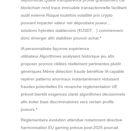
blockchain rend trace immuable transactionnelle facilitant
audit externe.Risque toutefois volatilité prix crypto
pouvant impacter valeur net dépositaire joueur ;
solutions hybrides stablecoins (€USDT…) commencent
donc émerger afin stabiliser pouvoir achat.*
IA personnalisée façonne expérience
utilisateur.Algorithmes analysent historique jeu afin
proposer promos ciblées réellement pertinentes plutôt
génériques.Même détection fraude bénéficie IA capable
repérer patterns anormaux instantanément réduisant
fraudes potentielles.En revanche réglementation UE
prévoit bientôt exigences clarté algorithmes décisionnels
afin éviter biais discriminatoires vers certain profils
joueurs.*
Réglementaire évolution attendue notamment directive
harmonisation EU gaming prévue post‑2025 pourrait