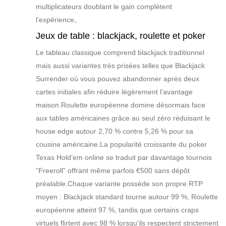
multiplicateurs doublant le gain complètent
l’expérience。
Jeux de table : blackjack, roulette et poker
Le tableau classique comprend blackjack traditionnel
mais aussi variantes très prisées telles que Blackjack
Surrender où vous pouvez abandonner après deux
cartes initiales afin réduire légèrement l’avantage
maison.Roulette européenne domine désormais face
aux tables américaines grâce au seul zéro réduisant le
house edge autour 2,70 % contre 5,26 % pour sa
cousine américaine.La popularité croissante du poker
Texas Hold’em online se traduit par davantage tournois
“Freeroll” offrant même parfois €500 sans dépôt
préalable.Chaque variante possède son propre RTP
moyen : Blackjack standard tourne autour 99 %, Roulette
européenne atteint 97 %, tandis que certains craps
virtuels flirtent avec 98 % lorsqu’ils respectent strictement