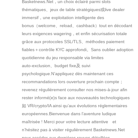
Basketnews.Net，un choix éclairé parmi slots
thématiques、jeux de table stratégiques或live dealer
immersif，une exploitation intelligente des
bonus（welcome、reload、cashback）tout en décodant
leurs exigences wagering，et enfin sécurisation totale
grâce aux protocoles SSL/TLS、méthodes paiement
fiables＋contrôle KYC approfondi。Sans oublier adoption
quotidienne du jeu responsable via limites
auto‑exclusion、budget fixe及 suivi
psychologique.N’appliquez dès maintenant ces
recommandations lors ouverture prochain compte；
revenez régulièrement consulter nos mises-à‑jour afin
rester informé(e)s face aux nouveautés technologiques
如 VR/crypto/IA ainsi qu’aux évolutions réglementaires
européennes.Bienvenue dans l’aventure ludique
maîtrisée ! Merci pour votre lecture attentive et
n’hésitez pas à visiter régulièrement Basketnews.Net
pour accéder aux dernières revues détaillées、