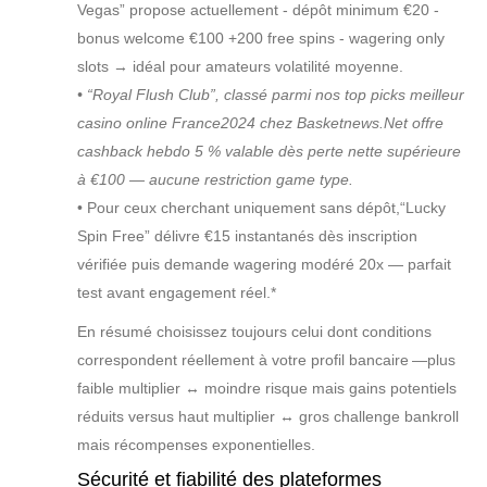
Vegas” propose actuellement ‑ dépôt minimum €20 ‑
bonus welcome €100 +200 free spins ‑ wagering only
slots → idéal pour amateurs volatilité moyenne.
• “Royal Flush Club”, classé parmi nos top picks meilleur
casino online France2024 chez Basketnews.Net offre
cashback hebdo ‎5 %‎ valable dès perte nette supérieure
à €100 — aucune restriction game type.
• Pour ceux cherchant uniquement sans dépôt,“Lucky
Spin Free” délivre €15 instantanés dès inscription
vérifiée puis demande wagering modéré ‎20x‎ — parfait
test avant engagement réel.*
En résumé choisissez toujours celui dont conditions
correspondent réellement à votre profil bancaire —plus
faible multiplier ↔️ moindre risque mais gains potentiels
réduits versus haut multiplier ↔️ gros challenge bankroll
mais récompenses exponentielles.
Sécurité et fiabilité des plateformes