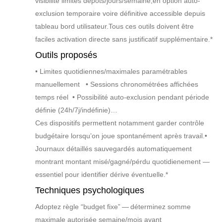
visibilité limites dépôts/jours/semaine,en option auto-
exclusion temporaire voire définitive accessible depuis
tableau bord utilisateur.Tous ces outils doivent être
faciles activation directe sans justificatif supplémentaire.*
Outils proposés
• Limites quotidiennes/maximales paramétrables
manuellement • Sessions chronométrées affichées
temps réel • Possibilité auto-exclusion pendant période
définie (24h/7j/indéfinie)…
Ces dispositifs permettent notamment garder contrôle
budgétaire lorsqu’on joue spontanément après travail.•
Journaux détaillés sauvegardés automatiquement
montrant montant misé/gagné/pérdu quotidienement —
essentiel pour identifier dérive éventuelle.*
Techniques psychologiques
Adoptez règle “budget fixe” — déterminez somme
maximale autorisée semaine/mois avant