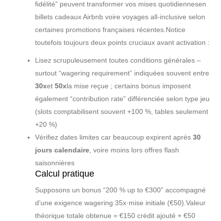
fidélité” peuvent transformer vos mises quotidiennes​en
billets cadeaux Airbnb voire voyages all-inclusive selon
certaines promotions françaises récentes.Notice
toutefois toujours deux points cruciaux avant activation :
Lisez scrupuleusement toutes conditions générales –
surtout “wagering requirement” indiquées souvent entre
30x
et
50x
la mise reçue ; certains bonus imposent
également “contribution rate” différenciée selon type jeu
(slots comptabilisent souvent +100 %, tables seulement
+20 %)
Vérifiez dates limites car beaucoup expirent après
30
jours calendaire
, voire moins lors offres flash
saisonnières
Calcul pratique
Supposons un bonus “200 % up to €300” accompagné
d’une exigence wagering 35x·mise initiale (€50).Valeur
théorique totale obtenue = €150 crédit ajouté + €50