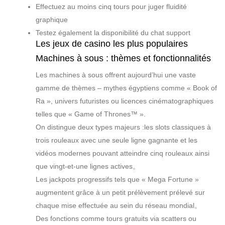
Effectuez au moins cinq tours pour juger fluidité
graphique
Testez également la disponibilité du chat support
Les jeux de casino les plus populaires
Machines à sous : thèmes et fonctionnalités
Les machines à sous offrent aujourd’hui une vaste
gamme de thèmes – mythes égyptiens comme « Book of
Ra », univers futuristes ou licences cinématographiques
telles que « Game of Thrones™ ».
On distingue deux types majeurs :les slots classiques à
trois rouleaux avec une seule ligne gagnante et les
vidéos modernes pouvant atteindre cinq rouleaux ainsi
que vingt‑et‑une lignes actives。
Les jackpots progressifs tels que « Mega Fortune »
augmentent grâce à un petit prélèvement prélevé sur
chaque mise effectuée au sein du réseau mondial。
Des fonctions comme tours gratuits via scatters ou