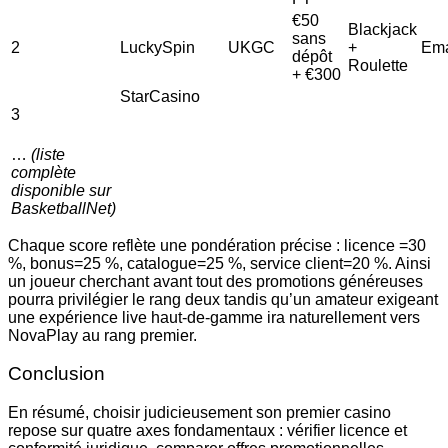
€50
Blackjack
sans
2
LuckySpin
UKGC
+
Ema
dépôt
Roulette
+ €300
StarCasino
3
…
(liste
complète
disponible sur
BasketballNet)
Chaque score reflète une pondération précise : licence =30
%, bonus=25 %, catalogue=25 %, service client=20 %. Ainsi
un joueur cherchant avant tout des promotions généreuses
pourra privilégier le rang deux tandis qu’un amateur exigeant
une expérience live haut‑de‑gamme ira naturellement vers
NovaPlay au rang premier.
Conclusion
En résumé, choisir judicieusement son premier casino
repose sur quatre axes fondamentaux : vérifier licence et