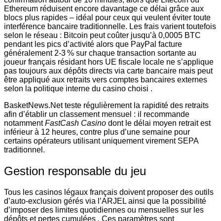
Ethereum réduisent encore davantage ce délai grâce aux
blocs plus rapides – idéal pour ceux qui veulent éviter toute
interférence bancaire traditionnelle. Les frais varient toutefois
selon le réseau : Bitcoin peut coûter jusqu’à 0,0005 BTC
pendant les pics d’activité alors que PayPal facture
généralement 2‑3 % sur chaque transaction sortante au
joueur français résidant hors UE fiscale locale ne s’applique
pas toujours aux dépôts directs via carte bancaire mais peut
être appliqué aux retraits vers comptes bancaires externes
selon la politique interne du casino choisi .
BasketNews.Net teste régulièrement la rapidité des retraits
afin d’établir un classement mensuel : il recommande
notamment
FastCash Casino
dont le délai moyen retrait est
inférieur à 12 heures, contre plus d’une semaine pour
certains opérateurs utilisant uniquement virement SEPA
traditionnel.
Gestion responsable du jeu
Tous les casinos légaux français doivent proposer des outils
d’auto‑exclusion gérés via l’ARJEL ainsi que la possibilité
d’imposer des limites quotidiennes ou mensuelles sur les
dépôts et pertes cumulées . Ces paramètres sont