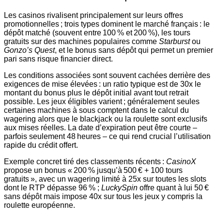
Les casinos rivalisent principalement sur leurs offres
promotionnelles ; trois types dominent le marché français : le
dépôt matché (souvent entre 100 % et 200 %), les tours
gratuits sur des machines populaires comme
Starburst
ou
Gonzo’s Quest
, et le bonus sans dépôt qui permet un premier
pari sans risque financier direct.
Les conditions associées sont souvent cachées derrière des
exigences de mise élevées : un ratio typique est de 30x le
montant du bonus plus le dépôt initial avant tout retrait
possible. Les jeux éligibles varient ; généralement seules
certaines machines à sous comptent dans le calcul du
wagering alors que le blackjack ou la roulette sont exclusifs
aux mises réelles. La date d’expiration peut être courte –
parfois seulement 48 heures – ce qui rend crucial l’utilisation
rapide du crédit offert.
Exemple concret tiré des classements récents :
CasinoX
propose un bonus « 200 % jusqu’à 500 € + 100 tours
gratuits », avec un wagering limité à 25x sur toutes les slots
dont le RTP dépasse 96 % ;
LuckySpin
offre quant à lui 50 €
sans dépôt mais impose 40x sur tous les jeux y compris la
roulette européenne.