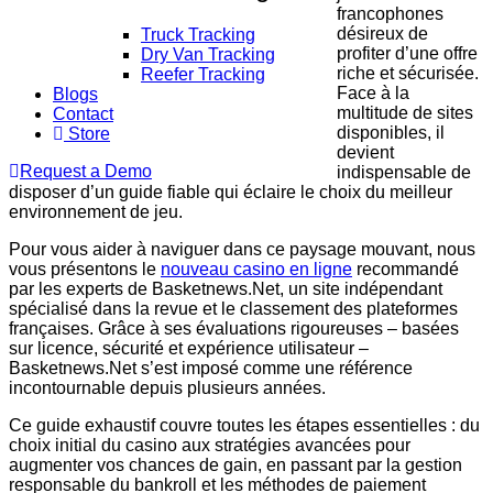
francophones
désireux de
Truck Tracking
profiter d’une offre
Dry Van Tracking
riche et sécurisée.
Reefer Tracking
Face à la
Blogs
multitude de sites
Contact
disponibles, il
Store
devient
Request a Demo
indispensable de
disposer d’un guide fiable qui éclaire le choix du meilleur
environnement de jeu.
Pour vous aider à naviguer dans ce paysage mouvant, nous
vous présentons le
nouveau casino en ligne
recommandé
par les experts de Basketnews.Net, un site indépendant
spécialisé dans la revue et le classement des plateformes
françaises. Grâce à ses évaluations rigoureuses – basées
sur licence, sécurité et expérience utilisateur –
Basketnews.Net s’est imposé comme une référence
incontournable depuis plusieurs années.
Ce guide exhaustif couvre toutes les étapes essentielles : du
choix initial du casino aux stratégies avancées pour
augmenter vos chances de gain, en passant par la gestion
responsable du bankroll et les méthodes de paiement