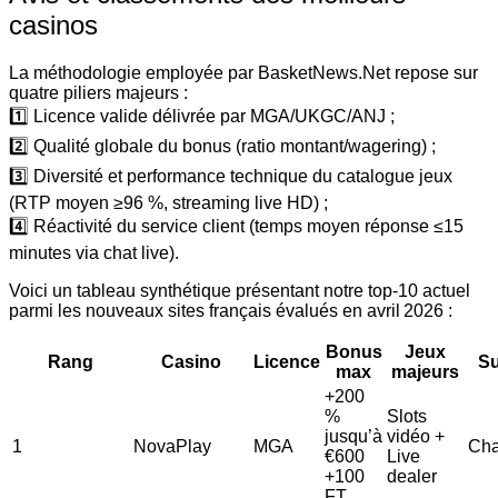
casinos
La méthodologie employée par BasketNews.Net repose sur
quatre piliers majeurs :
1️⃣ Licence valide délivrée par MGA/UKGC/ANJ ;
2️⃣ Qualité globale du bonus (ratio montant/wagering) ;
3️⃣ Diversité et performance technique du catalogue jeux
(RTP moyen ≥96 %, streaming live HD) ;
4️⃣ Réactivité du service client (temps moyen réponse ≤15
minutes via chat live).
Voici un tableau synthétique présentant notre top‑10 actuel
parmi les nouveaux sites français évalués en avril 2026 :
Bonus
Jeux
Rang
Casino
Licence
Su
max
majeurs
+200
%
Slots
jusqu’à
vidéo +
1
NovaPlay
MGA
Cha
€600
Live
+100
dealer
FT