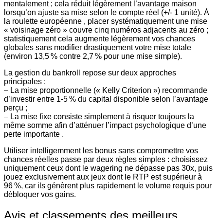
mentalement ; cela réduit légèrement l’avantage maison
lorsqu’on ajuste sa mise selon le compte réel (+/- 1 unité). À
la roulette européenne , placer systématiquement une mise
« voisinage zéro » couvre cinq numéros adjacents au zéro ;
statistiquement cela augmente légèrement vos chances
globales sans modifier drastiquement votre mise totale
(environ 13,5 % contre 2,7 % pour une mise simple).
La gestion du bankroll repose sur deux approches
principales :
– La mise proportionnelle (« Kelly Criterion ») recommande
d’investir entre 1‑5 % du capital disponible selon l’avantage
perçu ;
– La mise fixe consiste simplement à risquer toujours la
même somme afin d’atténuer l’impact psychologique d’une
perte importante .
Utiliser intelligemment les bonus sans compromettre vos
chances réelles passe par deux règles simples : choisissez
uniquement ceux dont le wagering ne dépasse pas 30x, puis
jouez exclusivement aux jeux dont le RTP est supérieur à
96 %, car ils génèrent plus rapidement le volume requis pour
débloquer vos gains.
Avis et classements des meilleurs