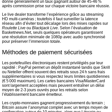
donne généralement un taux gagnant autour de 45‑46 %
après commission prise sur chaque victoire bancaire réussie.
Le live dealer transforme l’expérience grâce au streaming
HD multi‑caméras ; toutefois il faut surveiller la latence
réseau afin d’éviter tout décalage lors des mises rapides sur
Roulette Live
ou
Blackjack Live
. Selon l’évaluation de
Basketnews.Net, seuls quelques opérateurs garantissent
une résolution minimale de 1080p avec audio synchronisé
pour préserver l’immersion totale.
Méthodes de paiement sécurisées
Les portefeuilles électroniques restent privilégiés par leur
rapidité : PayPal permet un dépôt instantané tandis que Skrill
ou Neteller offrent souvent des retraits sous 24 h sans frais
supplémentaires si vous respectez leurs limites quotidiennes
(€ 5 000 maximum). Les cartes bancaires Visa/MasterCard
sont largement acceptées mais peuvent entraîner un délai
moyen de 2‑3 jours ouvrés pour les retraits selon
l’établissement bancaire émetteur.
Les crypto‑monnaies gagnent progressivement du terrain ;
Bitcoin assure l’anonymat complet avec un temps moyen de
confirmation autour de 10 minutes, alors que Litecoin ou