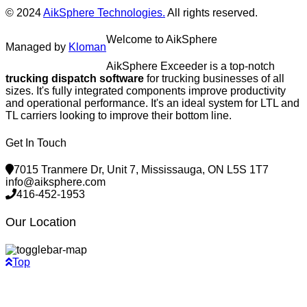
© 2024
AikSphere Technologies.
All rights reserved.
Welcome to AikSphere
Managed by
Kloman
AikSphere Exceeder is a top-notch
trucking dispatch software
for trucking businesses of all
sizes. It's fully integrated components improve productivity
and operational performance. It's an ideal system for LTL and
TL carriers looking to improve their bottom line.
Get In Touch
7015 Tranmere Dr, Unit 7, Mississauga, ON L5S 1T7
info@aiksphere.com
416-452-1953
Our Location
Top