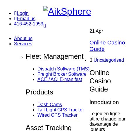
Login
Email-us
416-452-1953
21
Apr
About us
Online Casino
Services
Guide
Fleet Management
Uncategorised
Dispatch Software (TMS)
Online
Freight Broker Software
Casino
ACE / ACI E-manifest
Guide
Products
Introduction
Dash Cams
Tail Light GPS Tracker
Le jeu en ligne
Wired GPS Tracker
attire chaque jour
davantage de
Asset Tracking
joueurs